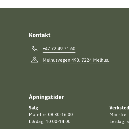
for å holde deg informert om hvordan vi håndter
Kontakt
+47 72 49 71 60
Melhusvegen 493, 7224 Melhus
.
Åpningstider
Salg
Verkste
Man-fre: 08:30-16:00
Man-fre:
Lørdag: 10:00-14:00
Lørdag: 