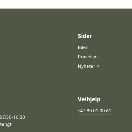
er og beskytter dine personopplysninger.
Sider
Biler
Prøvekjør
Nyheter
Veihjelp
d
+47 80 01 00 61
 07:30-16:30
Stengt